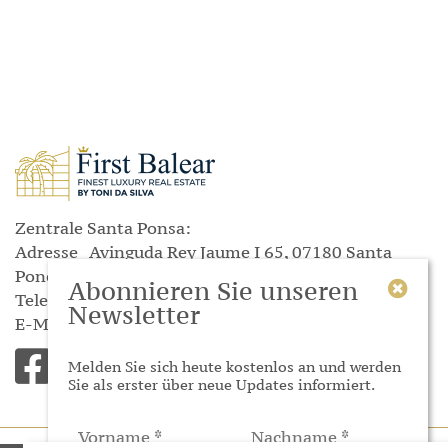
Zentrale Santa Ponsa:
Adresse
Avinguda Rey Jaume I
65, 07180 Santa
Ponça
Abonnieren Sie unseren
Telefon
(+34) 871 045 644
Newsletter
E-Mail
info@dasilva-mallorcaimmobilien.com
Melden Sie sich heute kostenlos an und werden
Sie als erster über neue Updates informiert.