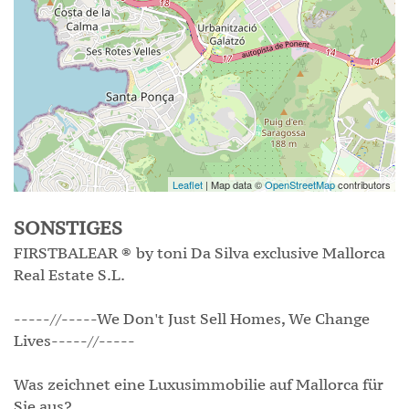
Leaflet
| Map data ©
OpenStreetMap
contributors
SONSTIGES
FIRSTBALEAR ® by toni Da Silva exclusive Mallorca
Real Estate S.L.
-----//-----We Don't Just Sell Homes, We Change
Lives-----//-----
Was zeichnet eine Luxusimmobilie auf Mallorca für
Sie aus?