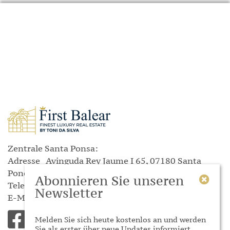
Zentrale Santa Ponsa:
Adresse
Avinguda Rey Jaume I
65, 07180 Santa
Ponça
Abonnieren Sie unseren
Telefon
(+34) 871 045 644
Newsletter
E-Mail
info@dasilva-mallorcaimmobilien.com
Melden Sie sich heute kostenlos an und werden
Sie als erster über neue Updates informiert.