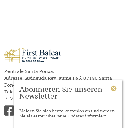
Zentrale Santa Ponsa:
Adresse
Avinguda Rey Jaume I
65, 07180 Santa
Ponça
Abonnieren Sie unseren
Telefon
(+34) 871 045 644
Newsletter
E-Mail
info@dasilva-mallorcaimmobilien.com
Melden Sie sich heute kostenlos an und werden
Sie als erster über neue Updates informiert.