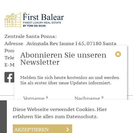
Zentrale Santa Ponsa:
Adresse
Avinguda Rey Jaume I
65, 07180 Santa
Ponça
Abonnieren Sie unseren
Telefon
(+34) 871 045 644
Newsletter
E-Mail
info@dasilva-mallorcaimmobilien.com
Melden Sie sich heute kostenlos an und werden
Sie als erster über neue Updates informiert.
© First balear S.L.
Diese Webseite verwendet Cookies. Hier
erfahren Sie alles zum Datenschutz.
Schreiben Sie uns
WhatsApp Kontakt
Impressum
Datenschutz
AKZEPTIEREN