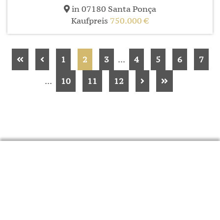
in 07180 Santa Ponça
Kaufpreis
750.000 €
1
2
3
...
4
5
6
7
...
10
11
12